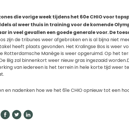
zones die vorige week tijdens het 60e CHIO voor tops
dels al weer thuis in training voor de komende Olym
r in veel gevallen een goede generale voor. De to
Bos zijn de tribunes weer afgebroken en is al bijna niet me
kel heeft plaats gevonden. Het Kralingse Bos is weer vol
 de Rotterdamsche Manège is weer opgeruimd. Op het ter
e Big zal binnenkort weer nieuw gras ingezaaid worden.
ing van iedereen is het terrein in hele korte tijd weer te
t.
ren en nadenken hoe we het 61e CHIO opnieuw tot een h