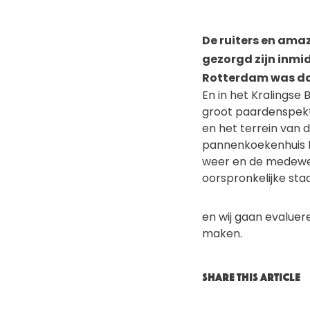
De ruiters en ama
gezorgd zijn inmid
Rotterdam was daa
En in het Kralingse 
groot paardenspekta
en het terrein van
pannenkoekenhuis D
weer en de medewerk
oorspronkelijke staa
en wij gaan evalue
maken.
SHARE THIS ARTICLE