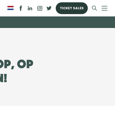
TICKET SALES
op, op
n!