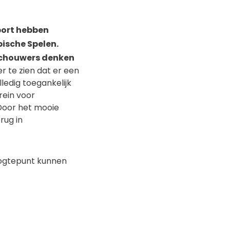
port hebben
pische Spelen.
eschouwers denken
er te zien dat er een
ledig toegankelijk
rein voor
Door het mooie
rug in
oogtepunt kunnen