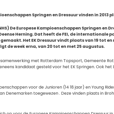
oenschappen Springen en Dressuur vinden in 2013 pl
NHS) De Europese Kampioenschappen Springen en Dre
 Deense Herning. Dat heeft de FEI, de internationale
maakt. Het EK Dressuur vindt plaats van 19 tot en 
lgt de week erna, van 20 tot en met 25 augustus.
in samenwerking met Rotterdam Topsport, Gemeente Ro
neens kandidaat gesteld voor het EK Springen. Ook het
nschappen voor de Junioren (14 18 jaar) en Young Riders (
n Denemarken toegewezen . Deze vinden plaats in Broho
ch op voor de Europese Kampioenschappen Dressuur in 2