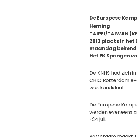
De Europese Kampi
Herning
TAIPEI/TAIWAN (K
2013 plaats in het
maandag bekend ge
Het EK Springen vo
De KNHS had zich 
CHIO Rotterdam eve
was kandidaat.
De Europese Kampioe
werden eveneens aa
-24 juli.
Rotterdam maakt zi