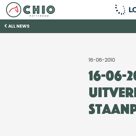
ALL NEWS
16-06-2010
16-06-
uitver
staan